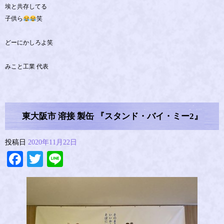
埃と共存してる
子供ら
笑
どーにかしろよ笑
みこと工業 代表
東大阪市 溶接 製缶 『スタンド・バイ・ミー2』
投稿日
2020年11月22日
Facebook
Twitter
Line