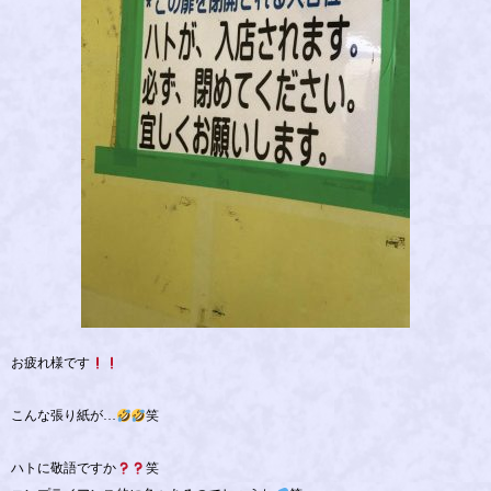
お疲れ様です
こんな張り紙が…
笑
ハトに敬語ですか
笑