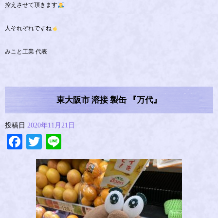
控えさせて頂きます
人それぞれですね
みこと工業 代表
東大阪市 溶接 製缶 『万代』
投稿日
2020年11月21日
Facebook
Twitter
Line