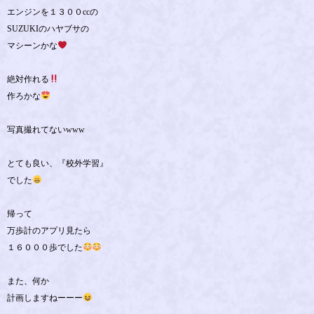
エンジンを１３００ccの
SUZUKIのハヤブサの
マシーンかな
絶対作れる
作ろかな
写真撮れてないwww
とても良い、『校外学習』
でした
帰って
万歩計のアプリ見たら
１６０００歩でした
また、何か
計画しますねーーー