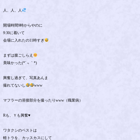
人、人、人
開場時間9時からやのに
9:30に着いて
会場に入れたの11時すぎ
まずは腹ごしらえ
美味かった(*´﹃｀*)
興奮し過ぎて、写真あんま
撮れてないし
www
マフラーの溶接部分を撮ったりwww（職業病）
Rも、Ｙも興奮♥️
ワタクシのベストは
軽トラを、カッスカスにして