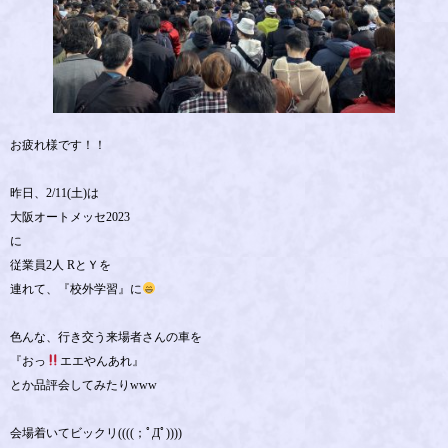
お疲れ様です！！
昨日、2/11(土)は
大阪オートメッセ2023
に
従業員2人 RとＹを
連れて、『校外学習』に
色んな、行き交う来場者さんの車を
『おっ
エエやんあれ』
とか品評会してみたりwww
会場着いてビックリ((((；ﾟДﾟ))))