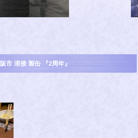
阪市 溶接 製缶 『2周年』