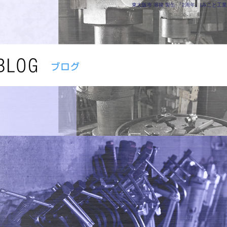
東大阪市 溶接 製缶 『2周年』|みこと工業