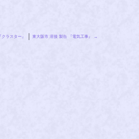
 『クラスター』
東大阪市 溶接 製缶 『電気工事』
→