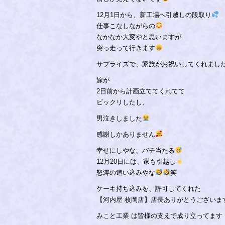
12月1日から、新工場へ引越しの段取り
仕事こなしながらの
なかなか大変やと思いますが
突っ走って行きます
サプライズで、家族がお祝いしてくれまし
嫁が
2日前から計画立ててくれてて
ビックリしたし、
男泣きしました
感謝しかありません
幸せにしやな、バチ当たる
12月20日には、家も引越し
怒涛の追い込みやな
笑
ケーキ持ち込みを、許可してくれた
【河内屋 枚岡店】店長ありがとうございま
みこと工業 は皆様の支えで成り立ってます