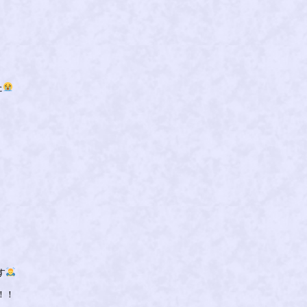
た
す
！！