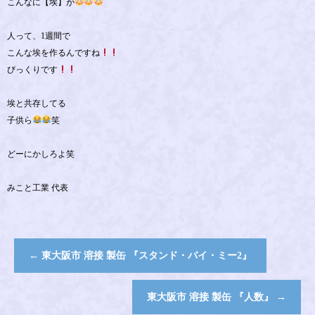
こんなに【埃】が
人って、1週間で
こんな埃を作るんですね
びっくりです
埃と共存してる
子供ら
笑
どーにかしろよ笑
みこと工業 代表
←
東大阪市 溶接 製缶 『スタンド・バイ・ミー2』
東大阪市 溶接 製缶 『人数』
→