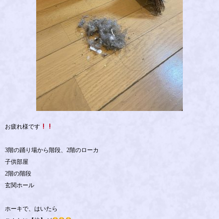
お疲れ様です
3階の踊り場から階段、2階のローカ
子供部屋
2階の階段
玄関ホール
ホーキで、はいたら