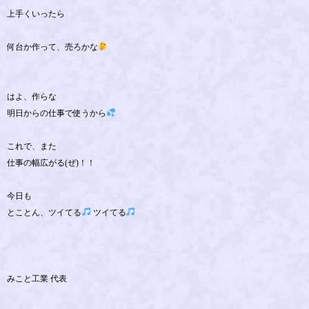
上手くいったら
何台か作って、売ろかな
はよ、作らな
明日からの仕事で使うから
これで、また
仕事の幅広がる(ぜ)！！
今日も
とことん、ツイてる
ツイてる
みこと工業 代表