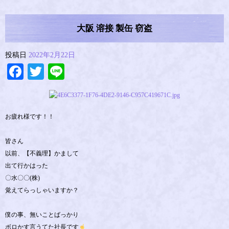
大阪 溶接 製缶 窃盗
投稿日
2022年2月22日
Facebook
Twitter
Line
お疲れ様です！！
皆さん
以前、【不義理】かまして
出て行かはった
〇水〇〇(株)
覚えてらっしゃいますか？
僕の事、無いことばっかり
ボロかす言うてた社長です