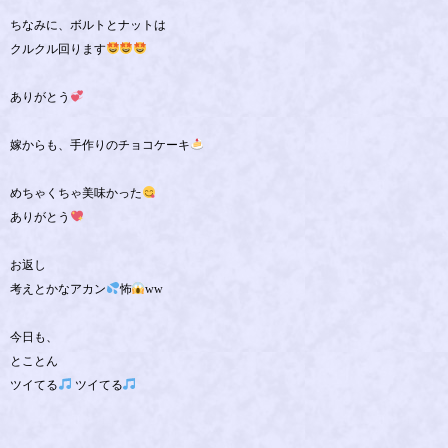
ちなみに、ボルトとナットは
クルクル回ります
ありがとう
嫁からも、手作りのチョコケーキ
めちゃくちゃ美味かった
ありがとう
お返し
考えとかなアカン
怖
ww
今日も、
とことん
ツイてる
ツイてる