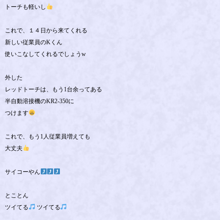
トーチも軽いし
これで、１４日から来てくれる
新しい従業員のKくん
使いこなしてくれるでしょうw
外した
レッドトーチは、もう1台余ってある
半自動溶接機のKR2-350に
つけます
これで、もう1人従業員増えても
大丈夫
サイコーやん
とことん
ツイてる
ツイてる