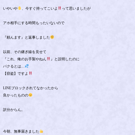
いやいや
、今すぐ持ってこいよ
って思いましたが
アホ相手にする時間もったいないので
『頼んます』と返事しました
以前、その継ぎ線を見せて
『これ、俺のお手製やねん
』と説明したのに
パクるとは…
【窃盗】ですよ
LINEブロックされてなかったから
良かったものの
訳分からん。
今朝、無事届きました