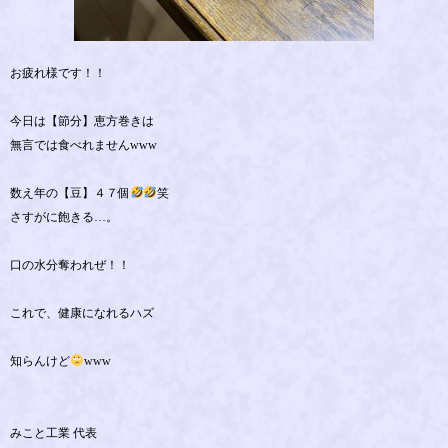
お疲れ様です！！
今日は【節分】恵方巻きは
無言では食べれませんwww
数え年の【豆】４７個
笑
さすがに飽きる…。
口の水分奪われぜ！！
これで、健康になれるハズ
知らんけど
www
みこと工業 代表