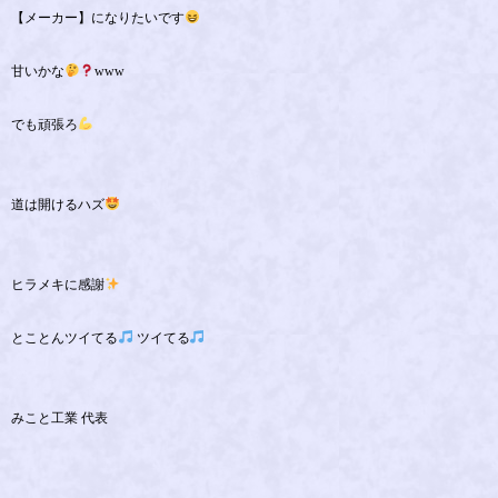
【メーカー】になりたいです
甘いかな
www
でも頑張ろ
道は開けるハズ
ヒラメキに感謝
とことんツイてる
ツイてる
みこと工業 代表