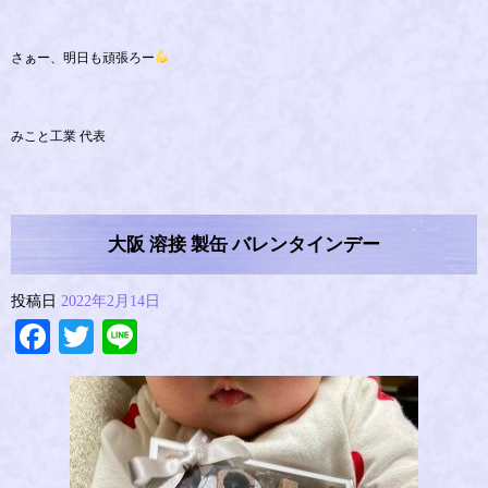
さぁー、明日も頑張ろー
みこと工業 代表
大阪 溶接 製缶 バレンタインデー
投稿日
2022年2月14日
Facebook
Twitter
Line