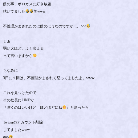
僕の事、ボロカスに好き放題
呟いてました
笑www
不義理かまされたのは僕のほうなのですが…。ﾊﾊﾊ
まぁ
弱い犬ほど、よく吠える
って言いますから
ちなみに
3日に１回は、不義理かまされて怒ってましたよ。www
これを見つけたので
その社長にLINEで
『呟くのはいいけど、ほどほどにね
』と送ったら
Twitterのアカウント削除
してましたwww
ﾊﾊﾊ