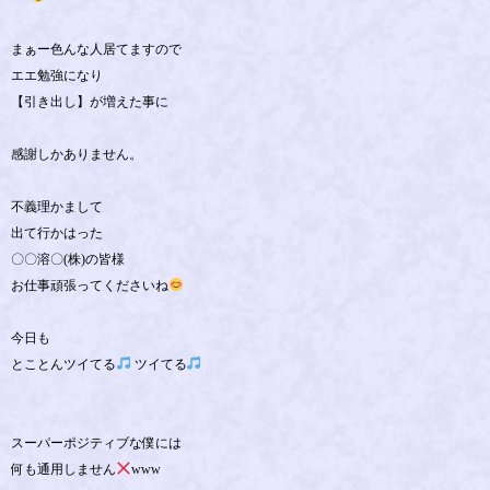
まぁー色んな人居てますので
エエ勉強になり
【引き出し】が増えた事に
感謝しかありません。
不義理かまして
出て行かはった
〇〇溶〇(株)の皆様
お仕事頑張ってくださいね
今日も
とことんツイてる
ツイてる
スーパーポジティブな僕には
何も通用しません
www