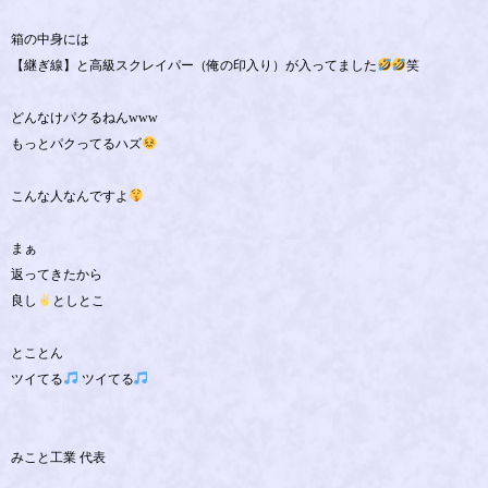
箱の中身には
【継ぎ線】と高級スクレイパー（俺の印入り）が入ってました
笑
どんなけパクるねんwww
もっとパクってるハズ
こんな人なんですよ
まぁ
返ってきたから
良し
としとこ
とことん
ツイてる
ツイてる
みこと工業 代表