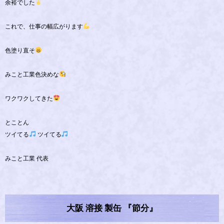
余裕でした
これで、仕事の幅広がります
色塗り直そ
みこと工業色決めな
ワクワクしてきた
とことん
ツイてる
ツイてる
みこと工業 代表
大阪 溶接 製缶 『節分』