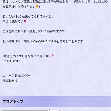
私は、ガンガン営業に 配送に回れる時が来ました！ （職人として、まだまだや
れる事はやって行きます
）
若い2人も良く頑張ってくれてますし。
本当に感謝です
これを機にドンドン邁進して行く所存ですので
お仕事溢れて、お困りの業者様の ご連絡お待ちしております！
1度きりの人生好きな様に生きるぜぃ
Go full throttle ！！
みこと工業 株式会社
代表取締役
ブログトップ