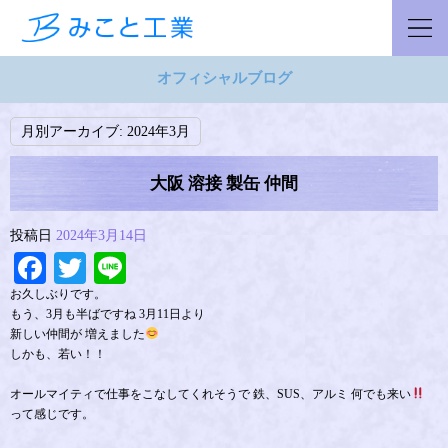
オフィシャルブログ
月別アーカイブ:
2024年3月
大阪 溶接 製缶 仲間
投稿日
2024年3月14日
Facebook
Twitter
Line
お久しぶりです。
もう、3月も半ばですね 3月11日より
新しい仲間が 増えました
しかも、若い！！
オールマイティで仕事をこなしてくれそうで 鉄、SUS、アルミ 何でも来い
って感じです。