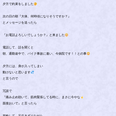
夕方で約束をしました
次の日の朝『大体、何時頃になりそうですか？』
とメッセージを送ったら
『お電話よろしいでしょうか？』と来ました
電話して、話を聞くと
朝、通勤途中で、バイク事故に逢い、今病院です！！との事
夕方には、身が入ってしまい
動けないと思います
と言うので
冗談で
『痛み止め効いて、筋肉緊張してる時に、まさに今やな
面接おいで』と言ったら
首輪して、足引きずりながら