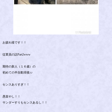
お疲れ様です！！
従業員の話Part2www
期待の新人（１６歳）の
初めての半自動溶接♪♪
センスありすぎ！！
愚直やし！！
サンダーすりもセンスあるし！！