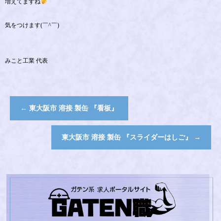
増えてますね
気をつけます(￣^￣)ゞ
みこと工業 代表
←
東大阪市 溶接 製缶 『看板』
東大阪市 溶接 製缶 『スライダーはしご』
→