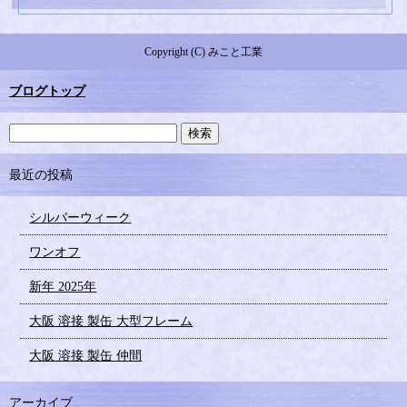
Copyright (C) みこと工業
ブログトップ
最近の投稿
シルバーウィーク
ワンオフ
新年 2025年
大阪 溶接 製缶 大型フレーム
大阪 溶接 製缶 仲間
アーカイブ