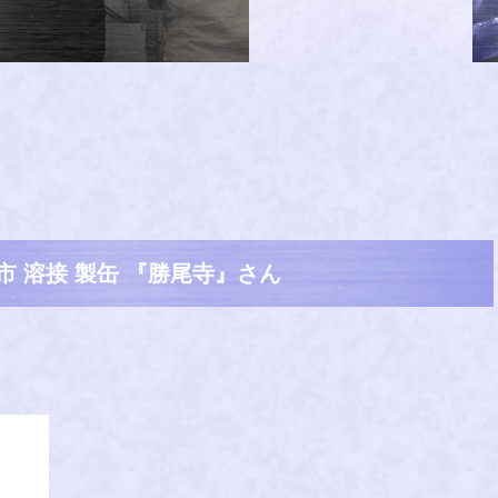
市 溶接 製缶 『勝尾寺』さん