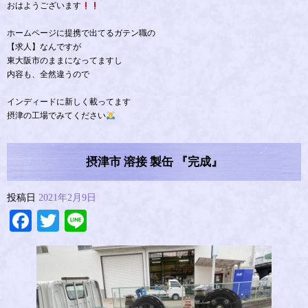
おはようございます
ホームページに提携で出てるガテン職の
【求人】なんですが
東大阪市のままになってますし
内容も、全然違うので
インディードに新しく載ってます
摂津の工場でみてください
摂津市 溶接 製缶 『完成』
投稿日
2021年2月9日
Facebook
Twitter
Line