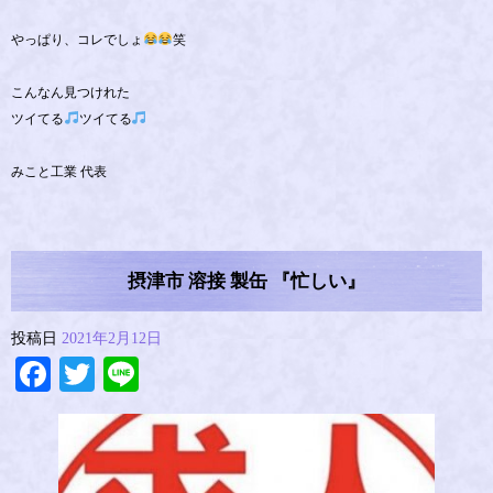
やっぱり、コレでしょ
笑
こんなん見つけれた
ツイてる
ツイてる
みこと工業 代表
摂津市 溶接 製缶 『忙しい』
投稿日
2021年2月12日
Facebook
Twitter
Line