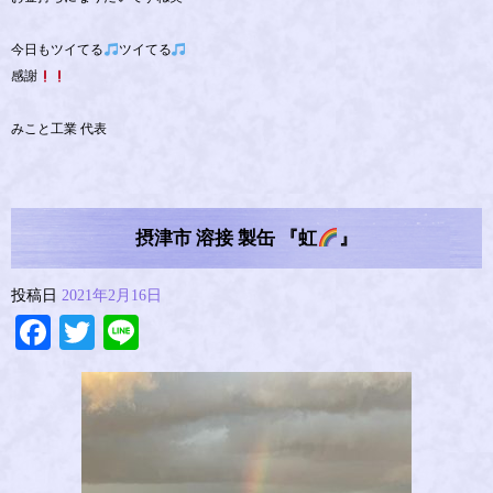
今日もツイてる
ツイてる
感謝
みこと工業 代表
摂津市 溶接 製缶 『虹
』
投稿日
2021年2月16日
Facebook
Twitter
Line