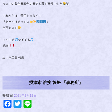
今までの製缶歴30年の歴史を覆す事件でした
笑
これからは、苦手じゃなくて
『あーイけるっすよ
』
と言えます
ツイてる
ツイてる
感謝
みこと工業 代表
摂津市 溶接 製缶 『事務所』
投稿日
2021年2月12日
Facebook
Twitter
Line