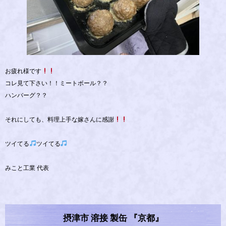
お疲れ様です
コレ見て下さい！！ミートボール？？
ハンバーグ？？
それにしても、料理上手な嫁さんに感謝
ツイてる
ツイてる
みこと工業 代表
摂津市 溶接 製缶 『京都』