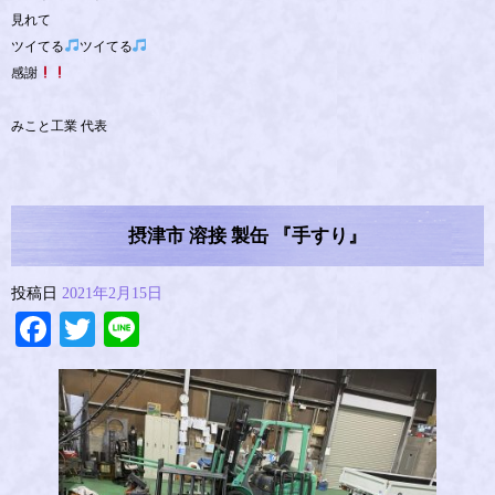
見れて
ツイてる
ツイてる
感謝
みこと工業 代表
摂津市 溶接 製缶 『手すり』
投稿日
2021年2月15日
Facebook
Twitter
Line