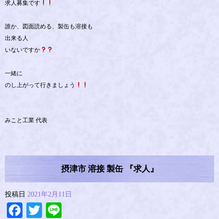
求人募集です
誰か、図面読める、製缶も溶接も
出来る人
いないですか
一緒に
のし上がって行きましょう
みこと工業 代表
摂津市 溶接 製缶 『求人』
投稿日
2021年2月11日
Facebook
Twitter
Line