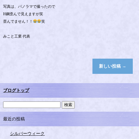
写真は、パノラマで撮ったので
H鋼歪んで見えますが笑
歪んでません！！
笑
みこと工業 代表
新しい投稿
→
ブログトップ
最近の投稿
シルバーウィーク