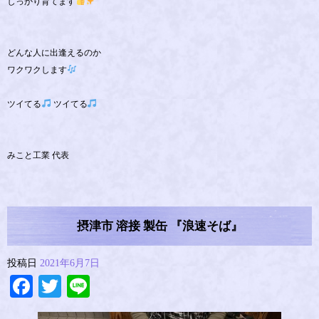
しっかり育てます
どんな人に出逢えるのか
ワクワクします
ツイてる
ツイてる
みこと工業 代表
摂津市 溶接 製缶 『浪速そば』
投稿日
2021年6月7日
Facebook
Twitter
Line