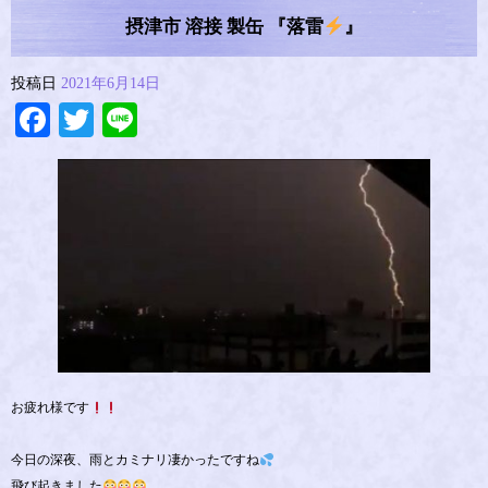
摂津市 溶接 製缶 『落雷
』
投稿日
2021年6月14日
Facebook
Twitter
Line
お疲れ様です
今日の深夜、雨とカミナリ凄かったですね
飛び起きました