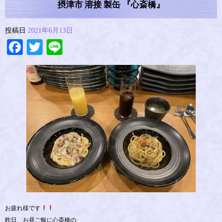
摂津市 溶接 製缶 『心斎橋』
投稿日
2021年6月13日
Facebook
Twitter
Line
お疲れ様です
昨日、お昼ご飯に心斎橋の