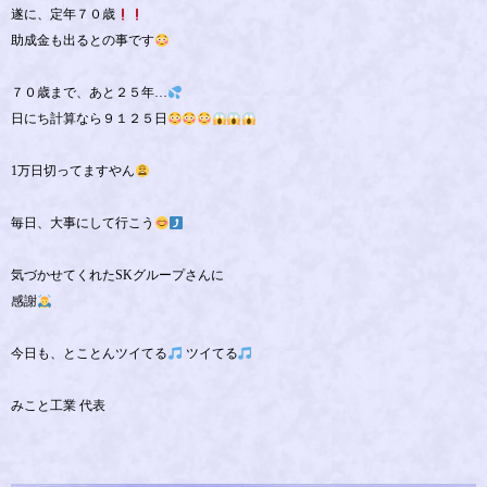
遂に、定年７０歳
助成金も出るとの事です
７０歳まで、あと２５年…
日にち計算なら９１２５日
1万日切ってますやん
毎日、大事にして行こう
気づかせてくれたSKグループさんに
感謝
今日も、とことんツイてる
ツイてる
みこと工業 代表