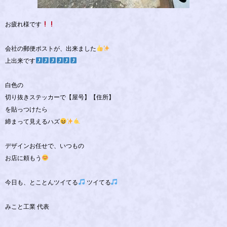
お疲れ様です
会社の郵便ポストが、出来ました
上出来です
白色の
切り抜きステッカーで【屋号】【住所】
を貼っつけたら
締まって見えるハズ
デザインお任せで、いつもの
お店に頼もう
今日も、とことんツイてる
ツイてる
みこと工業 代表