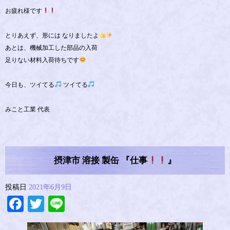
お疲れ様です
とりあえず、形には なりましたよ
あとは、機械加工した部品の入荷
足りない材料入荷待ちです
今日も、ツイてる
ツイてる
みこと工業 代表
摂津市 溶接 製缶 『仕事
』
投稿日
2021年6月9日
Facebook
Twitter
Line