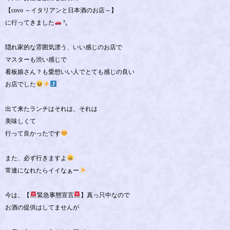
【covo ～イタリアンと日本酒のお店～】
に行ってきました
³₃
隠れ家的な雰囲気漂う、いい感じのお店で
マスターも渋い感じで
看板娘さん？も愛想いい人でとても感じの良い
お店でした
出て来たランチはそれは、それは
美味しくて
行って良かったです
また、必ず行きますよ
常連になれたらイイなぁー
今は、【
緊急事態宣言
】真っ只中なので
お酒の提供はしてませんが