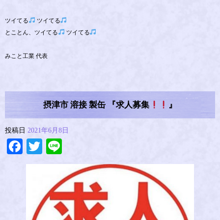
ツイてる
ツイてる
とことん、ツイてる
ツイてる
みこと工業 代表
摂津市 溶接 製缶 『求人募集
』
投稿日
2021年6月8日
Facebook
Twitter
Line