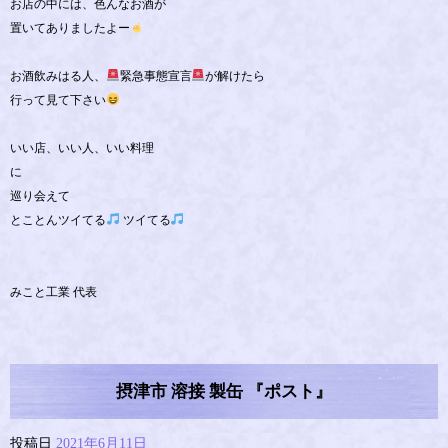
お店の中には、色んなお酒が
置いてありましたよー
お酒飲みはる人、
緊急事態宣言
が解けたら
行って見て下さい
いい店、いい人、いい料理
に
巡り会えて
とことんツイてる
ツイてる
みこと工業 代表
摂津市 溶接 製缶 『ポスト』
投稿日
2021年6月11日