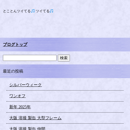
とことんツイてる
ツイてる
ブログトップ
最近の投稿
シルバーウィーク
ワンオフ
新年 2025年
大阪 溶接 製缶 大型フレーム
大阪 溶接 製缶 仲間