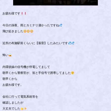
お疲れ様です
今日の深夜、雨とカミナリ凄かったですね
飛び起きました
近所の布施駅前くらいに【落雷】したみたいです
怖い
内環状線の信号機が停電してまして
朝早くから警察官が、笛と手信号で誘導してました
朝早くから
お疲れ様です。
会社に行って電気系統等を
確認しましたが
大丈夫でした