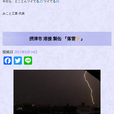
今日も、とことんツイてる
ツイてる
みこと工業 代表
摂津市 溶接 製缶 『落雷
』
投稿日
2021年6月14日
Facebook
Twitter
Line