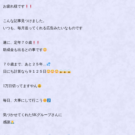
お疲れ様です
こんな記事見つけました。
いつも、毎月送ってくれる広告みたいなものです
遂に、定年７０歳
助成金も出るとの事です
７０歳まで、あと２５年…
日にち計算なら９１２５日
1万日切ってますやん
毎日、大事にして行こう
気づかせてくれたSKグループさんに
感謝