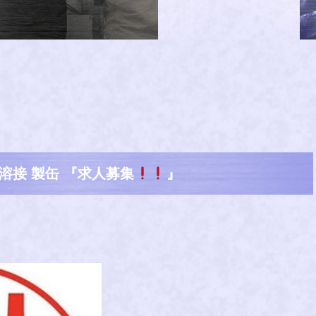
 溶接 製缶 『求人募集
』