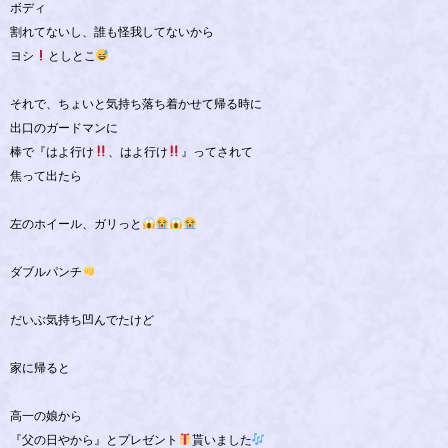
ボディ
割れてないし、誰も怪我してないから
ヨシ
としとこ
それで、ちょいと気持ち落ち着かせて帰る時に
出口のガードマンに
棒で『はよ行け
、はよ行け
』ってされて
焦って出たら
左のホイール、ガリっと
ダブルパンチ
だいぶ気持ち凹んでたけど
家に帰ると
高一の娘から
『父の日やから』とプレゼント
貰いました