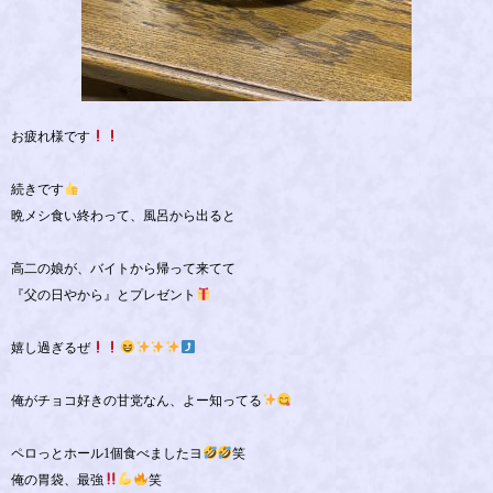
お疲れ様です
続きです
晩メシ食い終わって、風呂から出ると
高二の娘が、バイトから帰って来てて
『父の日やから』とプレゼント
嬉し過ぎるぜ
俺がチョコ好きの甘党なん、よー知ってる
ペロっとホール1個食べましたヨ
笑
俺の胃袋、最強
笑