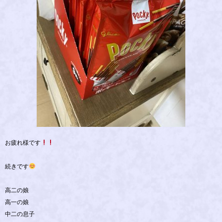
お疲れ様です
続きです
高二の娘
高一の娘
中二の息子