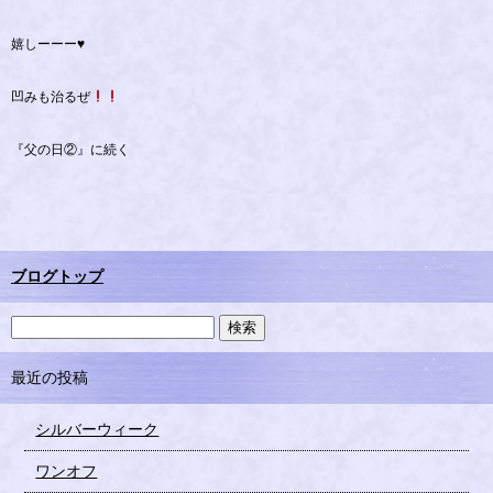
嬉しーーー♥️
凹みも治るぜ
『父の日②』に続く
ブログトップ
最近の投稿
シルバーウィーク
ワンオフ