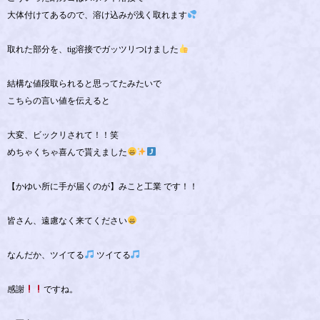
大体付けてあるので、溶け込みが浅く取れます
取れた部分を、tig溶接でガッツリつけました
結構な値段取られると思ってたみたいで
こちらの言い値を伝えると
大変、ビックリされて！！笑
めちゃくちゃ喜んで貰えました
【かゆい所に手が届くのが】みこと工業 です！！
皆さん、遠慮なく来てください
なんだか、ツイてる
ツイてる
感謝
ですね。