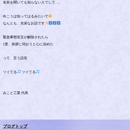
名前を聞いても知らない人でして…。
向こうは知ってはるみたいで
なんとも、光栄なお話です
緊急事態宣言が解除されたら
1度、挨拶に伺おうと心に決めた
って、言う話笑
ツイてる
ツイてる
みこと工業 代表
ブログトップ