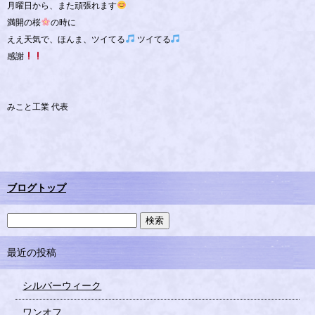
月曜日から、また頑張れます
満開の桜
の時に
ええ天気で、ほんま、ツイてる
ツイてる
感謝
みこと工業 代表
ブログトップ
最近の投稿
シルバーウィーク
ワンオフ