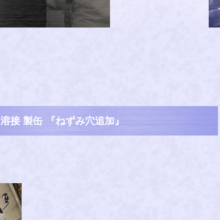
 溶接 製缶 『ねずみ穴追加』