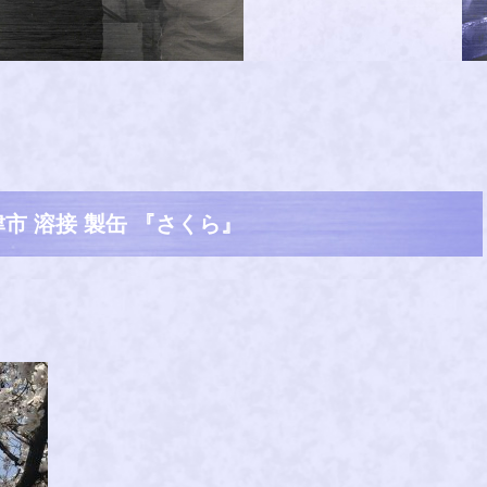
市 溶接 製缶 『さくら』