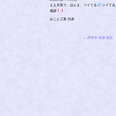
ええ天気で、ほんま、ツイてる
ツイてる
感謝
みこと工業 代表
←
摂津市 溶接 製缶