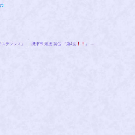
 『ステンレス』
摂津市 溶接 製缶 『第4波
』
→