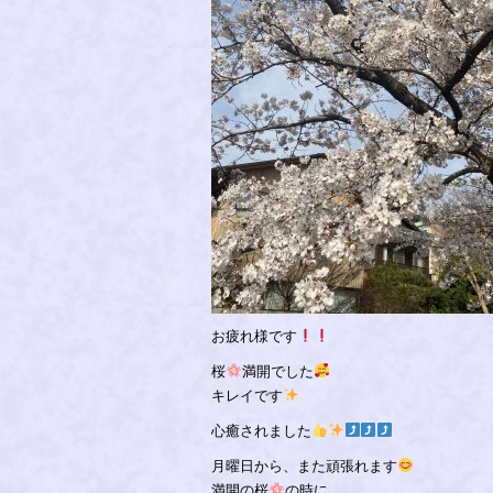
お疲れ様です
桜
満開でした
キレイです
心癒されました
月曜日から、また頑張れます
満開の桜
の時に