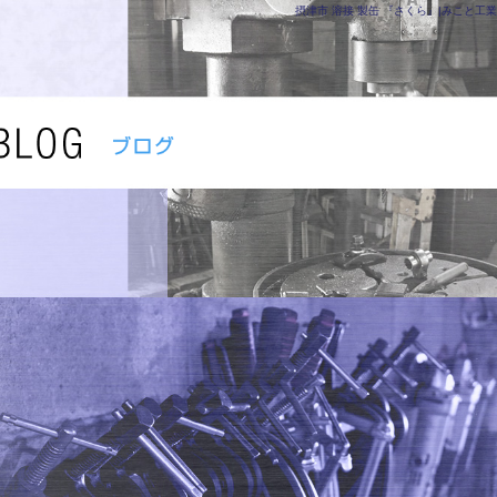
摂津市 溶接 製缶 『さくら』|みこと工業