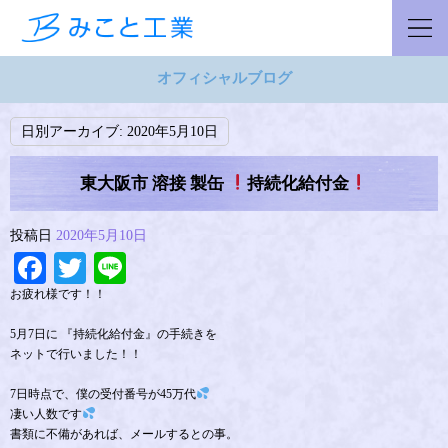
オフィシャルブログ
日別アーカイブ:
2020年5月10日
東大阪市 溶接 製缶
持続化給付金
投稿日
2020年5月10日
Facebook
Twitter
Line
お疲れ様です！！
5月7日に 『持続化給付金』の手続きを
ネットで行いました！！
7日時点で、僕の受付番号が45万代
凄い人数です
書類に不備があれば、メールするとの事。