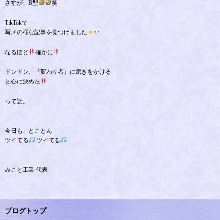
さすが、B型
笑
TikTokで
写メの様な記事を見つけました
なるほど
確かに
ドンドン、『変わり者』に磨きをかける
と心に決めた
って話。
今日も、とことん
ツイてる
ツイてる
みこと工業 代表
ブログトップ