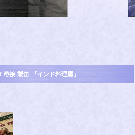
 溶接 製缶 『インド料理屋』