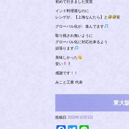
初めて行きました笑笑
インド料理屋なのに
レンゲが、【上海なんたら】と
笑
グローバル化が、進んでます
取り残され無いように
グローバル化に対応出来るよう
頑張ります
美味しかった
安い
感謝です！！
みこと工業 代表
東大阪
投稿日
2020年10月1日