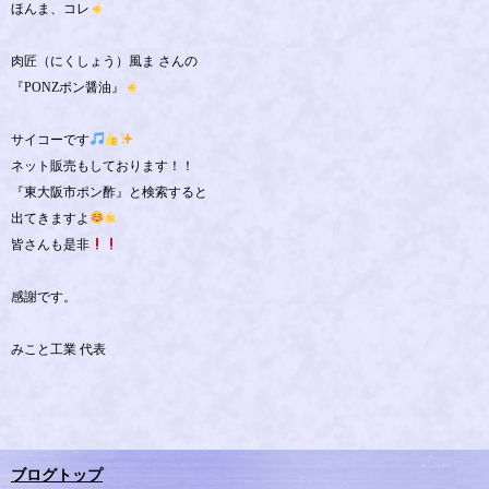
ほんま、コレ
肉匠（にくしょう）風ま さんの
『PONZポン醤油』
サイコーです
ネット販売もしております！！
『東大阪市ポン酢』と検索すると
出てきますよ
皆さんも是非
感謝です。
みこと工業 代表
ブログトップ