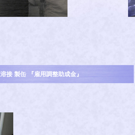
 溶接 製缶 『雇用調整助成金』