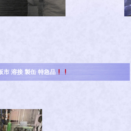
阪市 溶接 製缶 特急品