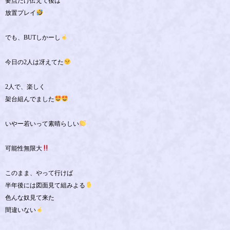
要点だけ伝えて後は
放置プレイ
でも、BUTしかーし
今日の2人は冴えてた
2人で、楽しく
架台組んでました
いやー若いって素晴らしい
可能性無限大
このまま、やって行けば
半年後には図面見て組みよる
色んな奴見て来た
間違いない