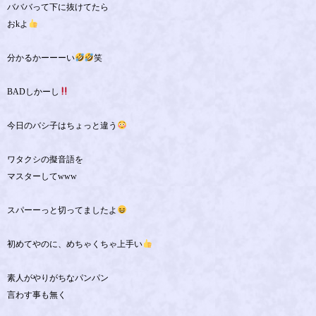
バババって下に抜けてたら
おkよ
分かるかーーーい
笑
BADしかーし
今日のバシ子はちょっと違う
ワタクシの擬音語を
マスターしてwww
スパーーっと切ってましたよ
初めてやのに、めちゃくちゃ上手い
素人がやりがちなパンパン
言わす事も無く