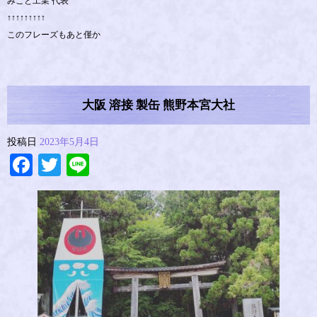
みこと工業 代表
↑↑↑↑↑↑↑↑↑
このフレーズもあと僅か
大阪 溶接 製缶 熊野本宮大社
投稿日
2023年5月4日
Facebook
Twitter
Line