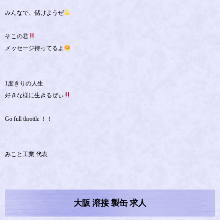
みんなで、儲けようぜ
そこの君
メッセージ待ってるよ
1度きりの人生
好きな様に生きるぜぃ
Go full throttle ！！
みこと工業 代表
大阪 溶接 製缶 求人