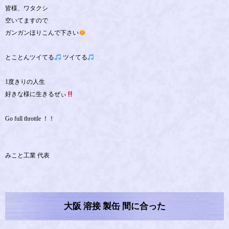
皆様、ワタクシ
空いてますので
ガンガンほりこんで下さい
とことんツイてる
ツイてる
1度きりの人生
好きな様に生きるぜぃ
Go full throttle ！！
みこと工業 代表
大阪 溶接 製缶 間に合った