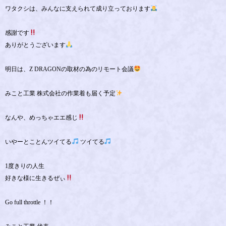
ワタクシは、みんなに支えられて成り立っております
感謝です
ありがとうございます
明日は、Z DRAGONの取材の為のリモート会議
みこと工業 株式会社の作業着も届く予定
なんや、めっちゃエエ感じ
いやーとことんツイてる
ツイてる
1度きりの人生
好きな様に生きるぜぃ
Go full throttle ！！