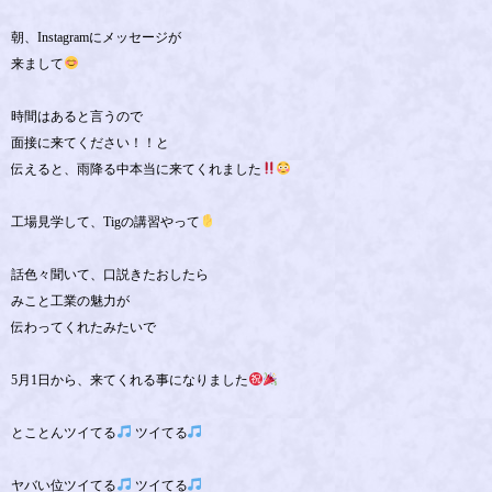
朝、Instagramにメッセージが
来まして
時間はあると言うので
面接に来てください！！と
伝えると、雨降る中本当に来てくれました
工場見学して、Tigの講習やって
話色々聞いて、口説きたおしたら
みこと工業の魅力が
伝わってくれたみたいで
5月1日から、来てくれる事になりました
とことんツイてる
ツイてる
ヤバい位ツイてる
ツイてる