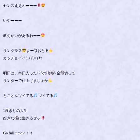
センスええわーーー
いやーーー
教えがいがあるわーー
サングラス
よー似おとる
カッチョイイ( ✧Д✧) ｶｯ
明日は、本日入った125のH鋼を全部切って
サンダーで仕上げましょか
とことんツイてる
ツイてる
1度きりの人生
好きな様に生きるぜぃ
Go full throttle ！！