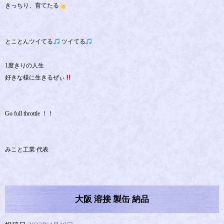
きっちり、育てたる
とことんツイてる
ツイてる
1度きりの人生
好きな様に生きるぜぃ
Go full throttle ！！
みこと工業 代表
大阪 溶接 製缶 納品