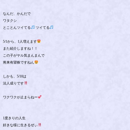
なんだ、かんだで
ワタクシ
とことんツイてる
ツイてる
5/1から、1人増えます
また紹介しますね！！
この子がヤル気まんまんで
将来有望株ですねん
しかも、5/10は
法人成りです
ワクワクが止まらねー
1度きりの人生
好きな様に生きるぜぃ