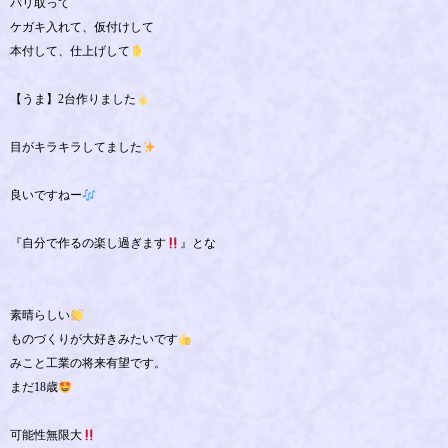
バリ取って
ケガキ入れて、仮付けして
本付して、仕上げして
【うま】2台作りました
目がキラキラしてました
良いですねー
『自分で作るの楽し過ぎます
』とな
素晴らしい
ものづくりが大好きみたいです
みこと工業の将来有望です。
まだ18歳
可能性無限大