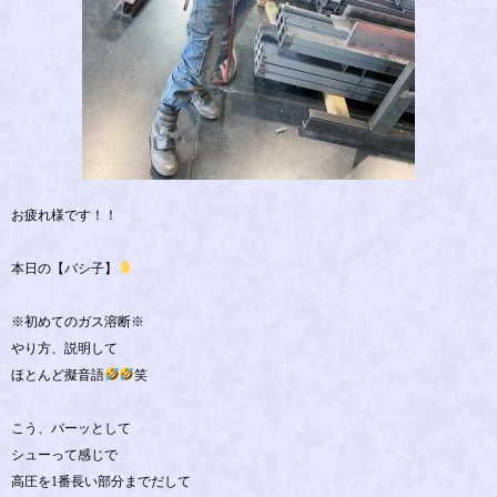
お疲れ様です！！
本日の【バシ子】
※初めてのガス溶断※
やり方、説明して
ほとんど擬音語
笑
こう、バーッとして
シューって感じで
高圧を1番長い部分までだして