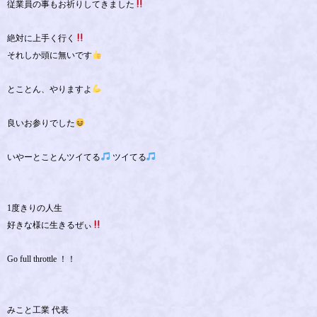
従業員の事もお祈りしてきました
絶対に上手く行く
それしか頭に無いです
とことん、やりますよ
良いお参りでした
いやーとことんツイてる
ツイてる
1度きりの人生
好きな様に生きるぜぃ
Go full throttle ！！
みこと工業 代表