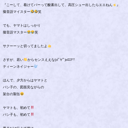
『こーして、着けてバーって酸素出して、高圧シュー出したらエエねん
』
擬音語マイスター
笑
でも、ヤマトはしっかり
擬音語マスター
笑
サクーーッと切ってましたよ
さすが、若い
からセンスええな(σﾟ∀ﾟ)σｴｴﾅ!!
ティーンネイジャー
ほんで、夕方からはヤマトと
バシ子の、図面見ながらの
架台の製缶
ヤマトも、初めて
バシ子も、初めて