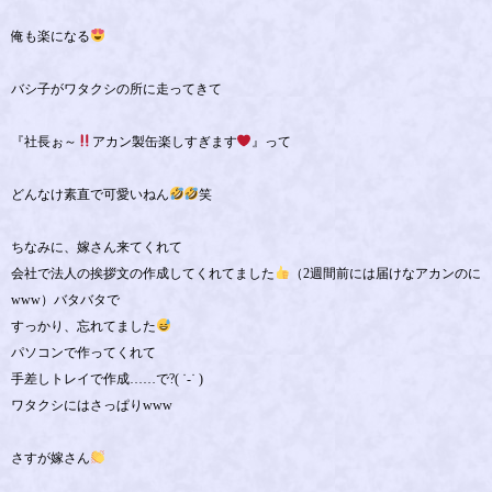
俺も楽になる
バシ子がワタクシの所に走ってきて
『社長ぉ～
アカン製缶楽しすぎます
』って
どんなけ素直で可愛いねん
笑
ちなみに、嫁さん来てくれて
会社で法人の挨拶文の作成してくれてました
（2週間前には届けなアカンのに
www）バタバタで
すっかり、忘れてました
パソコンで作ってくれて
手差しトレイで作成……で?( ˙-˙ )
ワタクシにはさっぱりwww
さすが嫁さん