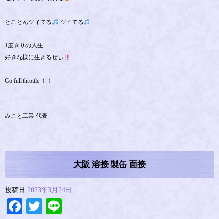
とことんツイてる
ツイてる
1度きりの人生
好きな様に生きるぜぃ
Go full throttle ！！
みこと工業 代表
大阪 溶接 製缶 面接
投稿日
2023年3月24日
Facebook
Twitter
Line