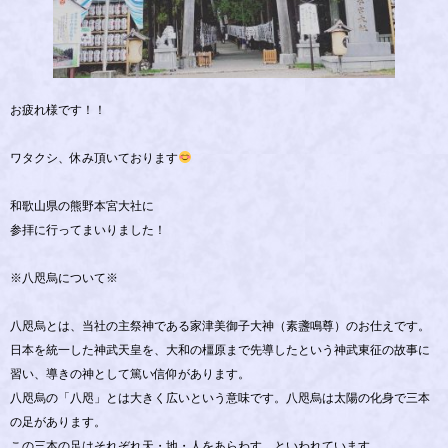
お疲れ様です！！
ワタクシ、休み頂いております
和歌山県の熊野本宮大社に
参拝に行ってまいりました！
※八咫烏について※
八咫烏とは、当社の主祭神である家津美御子大神（素盞鳴尊）のお仕えです。
日本を統一した神武天皇を、大和の橿原まで先導したという神武東征の故事に
習い、導きの神として篤い信仰があります。
八咫烏の「八咫」とは大きく広いという意味です。八咫烏は太陽の化身で三本
の足があります。
この三本の足はそれぞれ天・地・人をあらわす、といわれています。