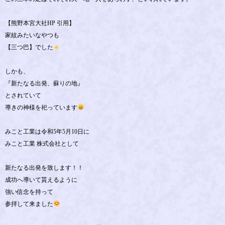
【熊野本宮大社HP 引用】
家紋みたいなやつも
【三つ巴】でした
しかも、
『新たなる出発、蘇りの地』
とされていて
導きの神様を祀っています
みこと工業は令和5年5月10日に
みこと工業 株式会社として
新たなる出発を致します！！
成功へ導いて貰えるように
強い信念を持って
参拝して来ました