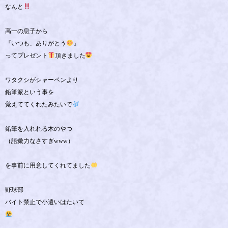
なんと
高一の息子から
『いつも、ありがとう
』
ってプレゼント
頂きました
ワタクシがシャーペンより
鉛筆派という事を
覚えててくれたみたいで
鉛筆を入れれる木のやつ
（語彙力なさすぎwww）
を事前に用意してくれてました
野球部
バイト禁止で小遣いはたいて