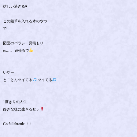
嬉しい過ぎる♥️
この鉛筆を入れる木のやつ
で
図面のバラシ、見積もり
etc…。頑張るで
いやー
とことんツイてる
ツイてる
1度きりの人生
好きな様に生きるぜぃ
Go full throttle ！！