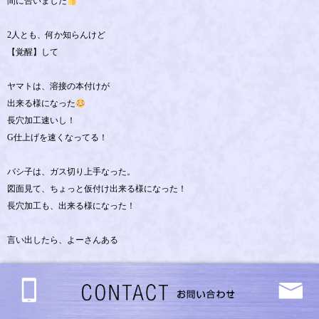
間に合いました
2人とも、何か知らんけど
【覚醒】して
ヤマトは、溶接の本付けが
出来る様になった
長穴加工速いし！
G仕上げを速くなってる！
バシ子は、ガス切り上手なった。
図面見て、ちょっと仮付け出来る様になった！
長穴加工も、出来る様になった！
言い出したら、よーさんある
ナイスぅ
なかなかやりよるこの2人