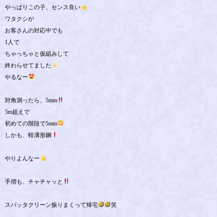
やっぱりこの子、センス良い
ワタクシが
お客さんの対応中でも
1人で
ちゃっちゃと仮組みして
終わらせてました
やるなー
対角測ったら、5mm
5m超えで
初めての階段で5mm
しかも、軽溝形鋼
やりよんなー
手摺も、チャチャッと
スパッタクリーン振りまくって帰宅
笑