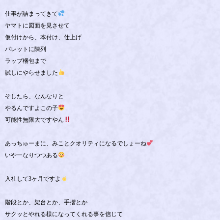
仕事が詰まってきて
ヤマトに図面を見させて
仮付けから、本付け、仕上げ
パレットに陳列
ラップ梱包まで
試しにやらせました
そしたら、なんなりと
やるんですよこの子
可能性無限大ですやん
あっちゅーまに、みことクオリティになるでしょーね
いやーなりつつある
入社して3ヶ月ですよ
階段とか、架台とか、手摺とか
サクッとやれる様になってくれる事を信じて