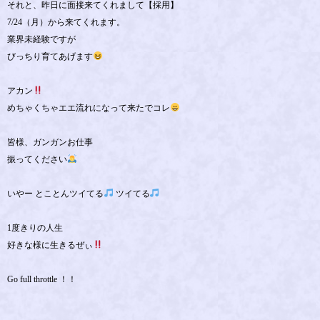
それと、昨日に面接来てくれまして【採用】
7/24（月）から来てくれます。
業界未経験ですが
びっちり育てあげます
アカン
めちゃくちゃエエ流れになって来たでコレ
皆様、ガンガンお仕事
振ってください
いやー とことんツイてる
ツイてる
1度きりの人生
好きな様に生きるぜぃ
Go full throttle ！！