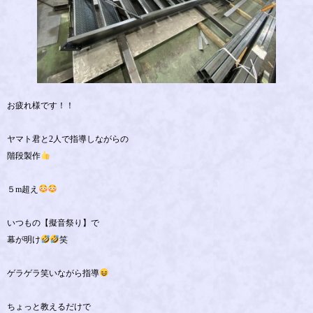
お疲れ様です！！
ヤマト君と2人で指導しながらの
階段製作
５m超え
いつもの【擬音祭り】で
幕が明け
笑
ゲラゲラ笑いながら指導
ちょっと教えるだけで