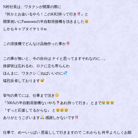
N村社長は、ワタクシが開業の際に
『何かとお金いるやろ！このKR2持って行き
』と
開業祝いにPanasonicの半自動溶接機を頂きました
しかもキャプタイヤ１０m
この溶接機でどんなけ品物作った事か
この事が無いと、今の自分は ナイと思ってますそれなのに…。
挨拶状は忘れるわ、ロクに立ち寄らんわ
ほんまに、ワタクシ 〇ねばいいのに
猛烈反省しております
挙句の果てには、仕事まで頂き
『500Aの半自動溶接機ないやろ
あれ持って行き』 とまで
『ずっと応援してるからな』 と
ありがとうございます
感謝しかないです
仕事で、めーいっぱい 恩返しして行きますので これからも 何卒よろしくお願