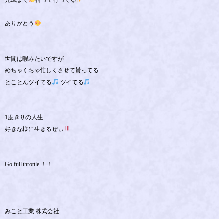
ありがとう
世間は暇みたいですが
めちゃくちゃ忙しくさせて貰ってる
とことんツイてる
ツイてる
1度きりの人生
好きな様に生きるぜぃ
Go full throttle ！！
みこと工業 株式会社