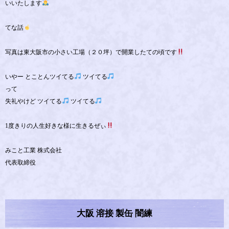
いいたします
てな話
写真は東大阪市の小さい工場（２０坪）で開業したての頃です
いやー とことんツイてる
ツイてる
って
失礼やけど ツイてる
ツイてる
1度きりの人生好きな様に生きるぜぃ
みこと工業 株式会社
代表取締役
大阪 溶接 製缶 闇練