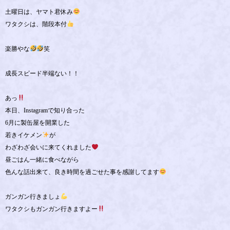
土曜日は、ヤマト君休み
ワタクシは、階段本付
楽勝やな
笑
成長スピード半端ない！！
あっ
本日、Instagramで知り合った
6月に製缶屋を開業した
若きイケメン
が
わざわざ会いに来てくれました
昼ごはん一緒に食べながら
色んな話出来て、良き時間を過ごせた事を感謝してます
ガンガン行きましょ
ワタクシもガンガン行きますよー