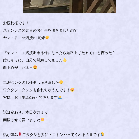
お疲れ様です！！
ステンレスの架台のお仕事を頂きましたので
ヤマト君、tig溶接の 闇練
『ヤマト、tig溶接出来る様になったら給料上げたるで』 と言ったら
嬉しそうに、自分で闇練してました
向上心が、パネェ
気密タンクのお仕事も頂きました
ワタクシ、タンクも作れちゃうんですよ
皆様、お仕事DM待っております
話は変わり、本日夕方より
面接させて貰いました
話が弾み
ワタクシと共にトコトンやってくれるの事です