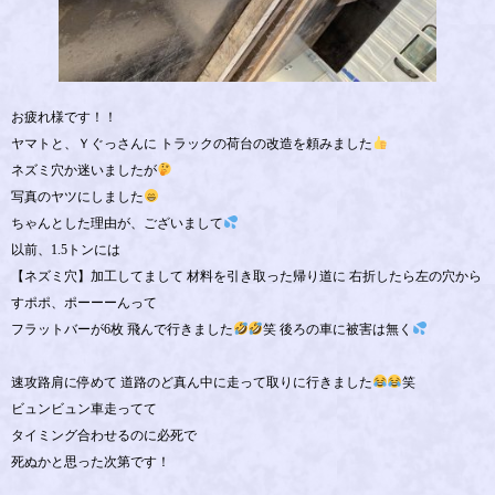
お疲れ様です！！
ヤマトと、Ｙぐっさんに トラックの荷台の改造を頼みました
ネズミ穴か迷いましたが
写真のヤツにしました
ちゃんとした理由が、ございまして
以前、1.5トンには
【ネズミ穴】加工してまして 材料を引き取った帰り道に 右折したら左の穴から
すポポ、ポーーーんって
フラットバーが6枚 飛んで行きました
笑 後ろの車に被害は無く
速攻路肩に停めて 道路のど真ん中に走って取りに行きました
笑
ビュンビュン車走ってて
タイミング合わせるのに必死で
死ぬかと思った次第です！