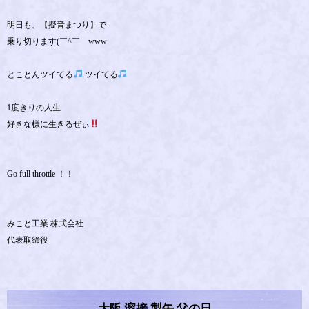
明日も、【擬音まつり】で
乗り切ります(￣^￣ゞwww
とことんツイてる
ツイてる
1度きりの人生
好きな様に生きるぜぃ
Go full throttle ！！
みこと工業 株式会社
代表取締役
大阪 溶接 製缶 父の日