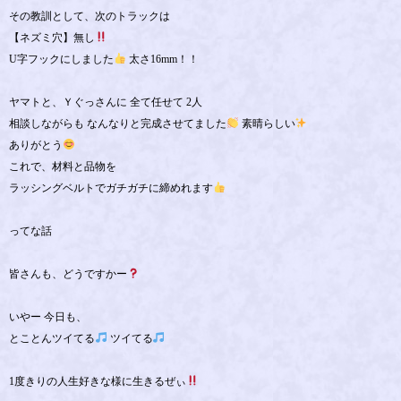
その教訓として、次のトラックは
【ネズミ穴】無し
U字フックにしました
太さ16mm！！
ヤマトと、Ｙぐっさんに 全て任せて 2人
相談しながらも なんなりと完成させてました
素晴らしい
ありがとう
これで、材料と品物を
ラッシングベルトでガチガチに締めれます
ってな話
皆さんも、どうですかー
いやー 今日も、
とことんツイてる
ツイてる
1度きりの人生好きな様に生きるぜぃ