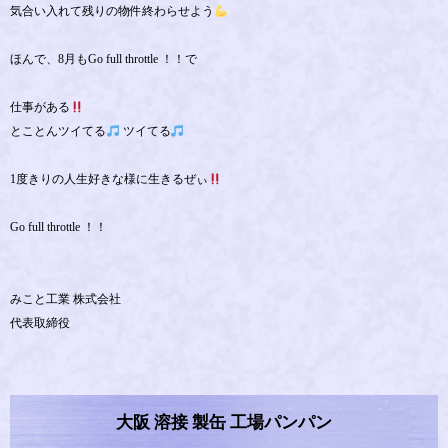
気合い入れて残りの物件終わらせよう
ほんで、8月もGo full throttle ！！で
仕事がある
とことんツイてる
ツイてる
1度きりの人生好きな様に生きるぜぃ
Go full throttle ！！
みこと工業 株式会社
代表取締役
大阪 溶接 製缶 工場パンパン