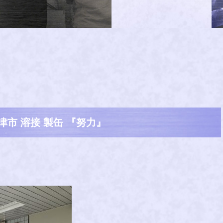
津市 溶接 製缶 『努力』