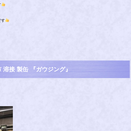
す
です
 溶接 製缶 『ガウジング』