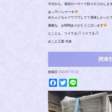
今日から、美顔ローラーで顔コロコロしま
あっ
パンケーキ
めちゃくちゃフワフワしてて美味しかった
素敵な、お時間ありがとうございます
とことん、ツイてる
ツイてる
みこと工業 代表
摂津市
投稿日
2021年7月1日
Facebook
Twitter
Line