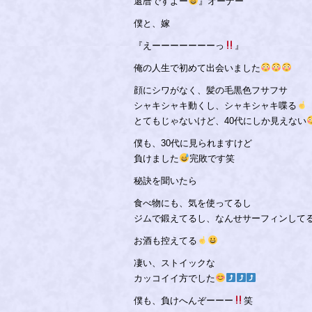
還暦ですよー
』オーナー
僕と、嫁
『えーーーーーーーっ
』
俺の人生で初めて出会いました
顔にシワがなく、髪の毛黒色フサフサ
シャキシャキ動くし、シャキシャキ喋る
とてもじゃないけど、40代にしか見えない
僕も、30代に見られますけど
負けました
完敗です笑
秘訣を聞いたら
食べ物にも、気を使ってるし
ジムで鍛えてるし、なんせサーフィンして
お酒も控えてる
凄い、ストイックな
カッコイイ方でした
僕も、負けへんぞーーー
笑