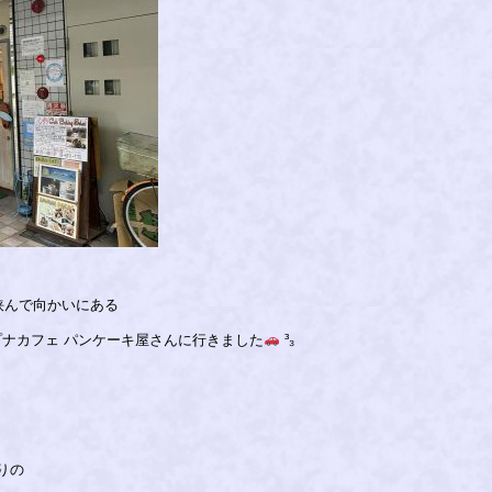
挟んで向かいにある
 Osaka ハプナカフェ パンケーキ屋さんに行きました
³₃
りの