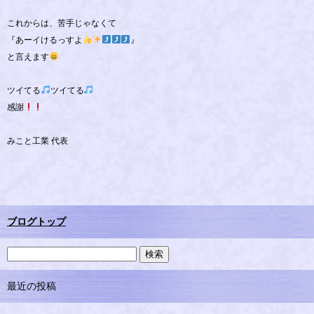
これからは、苦手じゃなくて
『あーイけるっすよ
』
と言えます
ツイてる
ツイてる
感謝
みこと工業 代表
ブログトップ
最近の投稿