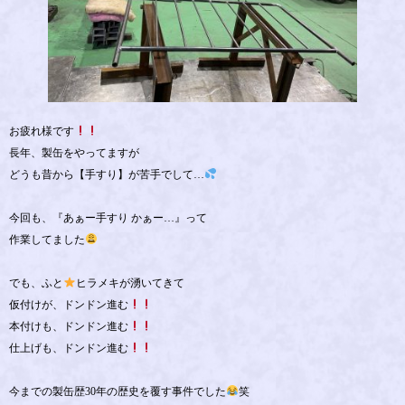
お疲れ様です
長年、製缶をやってますが
どうも昔から【手すり】が苦手でして…
今回も、『あぁー手すり かぁー…』って
作業してました
でも、ふと
ヒラメキが湧いてきて
仮付けが、ドンドン進む
本付けも、ドンドン進む
仕上げも、ドンドン進む
今までの製缶歴30年の歴史を覆す事件でした
笑