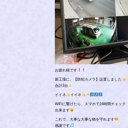
お疲れ様です
新工場に、【防犯カメラ】設置しました
合計3台
イイネ
イイネ
WiFiに繋げたら、スマホで24時間チェック
出来ます
これで、大事な大事な物を守れます
感謝です