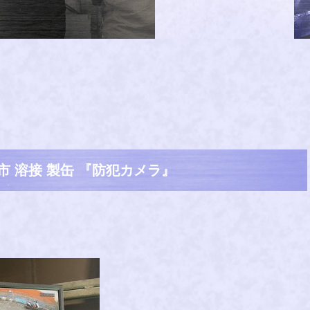
市 溶接 製缶 『防犯カメラ』