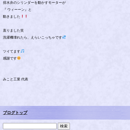
排水弁のシリンダーを動かすモーターが
『 ウィーーン』と
動きました
直りました笑
洗濯機壊れたら、えらいこっちゃです
ツイてます
感謝です
みこと工業 代表
ブログトップ