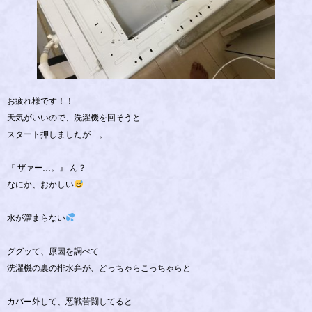
お疲れ様です！！
天気がいいので、洗濯機を回そうと
スタート押しましたが…。
『 ザァー…。』 ん？
なにか、おかしい
水が溜まらない
ググッて、原因を調べて
洗濯機の裏の排水弁が、どっちゃらこっちゃらと
カバー外して、悪戦苦闘してると