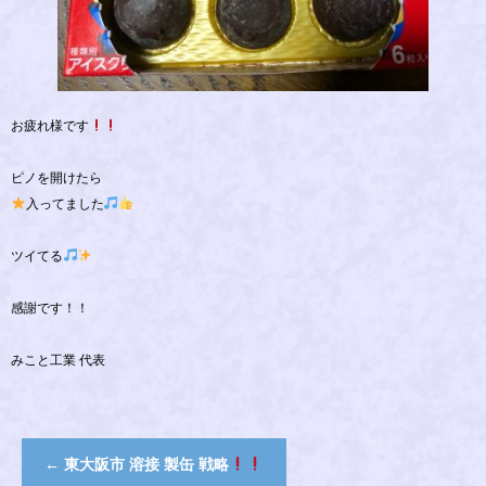
お疲れ様です
ピノを開けたら
入ってました
ツイてる
感謝です！！
みこと工業 代表
←
東大阪市 溶接 製缶 戦略