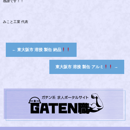
感謝です！！
みこと工業 代表
←
東大阪市 溶接 製缶 納品
東大阪市 溶接 製缶 アルミ
→