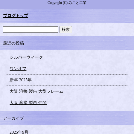
Copyright (C) みこと工業
ブログトップ
最近の投稿
シルバーウィーク
ワンオフ
新年 2025年
大阪 溶接 製缶 大型フレーム
大阪 溶接 製缶 仲間
アーカイブ
2025年9月