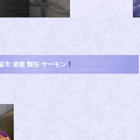
阪市 溶接 製缶 サーモン