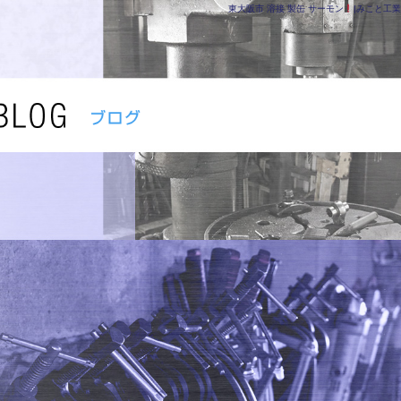
東大阪市 溶接 製缶 サーモン
|みこと工業