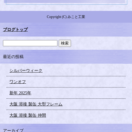
Copyright (C) みこと工業
ブログトップ
最近の投稿
シルバーウィーク
ワンオフ
新年 2025年
大阪 溶接 製缶 大型フレーム
大阪 溶接 製缶 仲間
アーカイブ