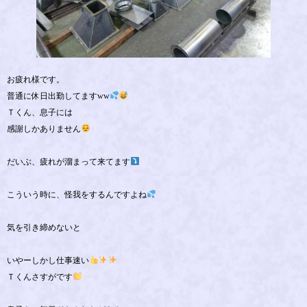
お疲れ様です。
普通に休日出勤してます‪w‪w
Ｔくん、息子には
感謝しかありません
だいぶ、疲れが溜まって来てます
こういう時に、怪我をするんですよね
気を引き締めないと
いやーしかし仕事速い
Ｔくんさすがです