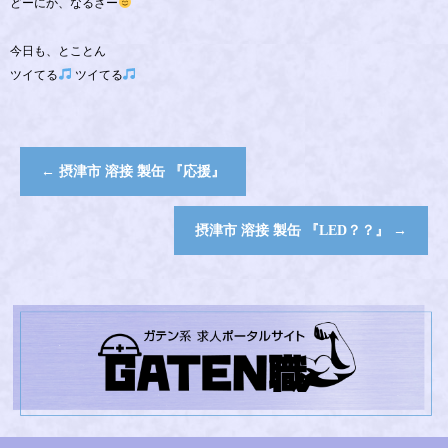
どーにか、なるさー
今日も、とことん
ツイてる
ツイてる
←
摂津市 溶接 製缶 『応援』
摂津市 溶接 製缶 『LED？？』
→