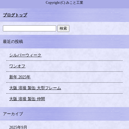
Copyright (C) みこと工業
ブログトップ
最近の投稿
シルバーウィーク
ワンオフ
新年 2025年
大阪 溶接 製缶 大型フレーム
大阪 溶接 製缶 仲間
アーカイブ
2025年9月