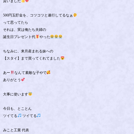
貰いました
500円玉貯金を、コツコツと遂行してるなぁ
って思ってたら
それは、実は俺たち夫婦の
誕生日プレゼント代
やった
ちなみに、来月産まれる妹への
【スタイ】まで買ってくれてました
あー
なんて素敵な子やで
ありがとう
大事に使います
今日も、とことん
ツイてる
ツイてる
みこと工業 代表