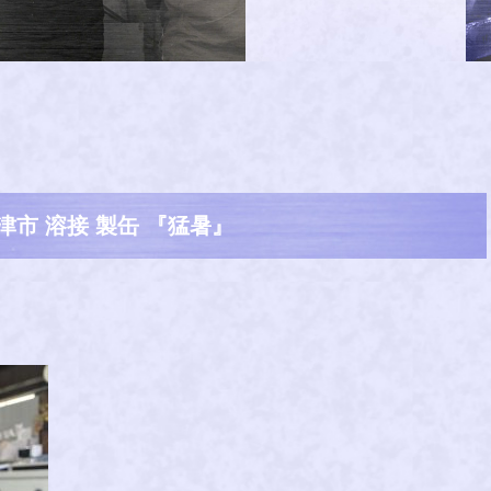
津市 溶接 製缶 『猛暑』