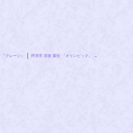
缶 『クレーン』
摂津市 溶接 製缶 『オリンピック』
→