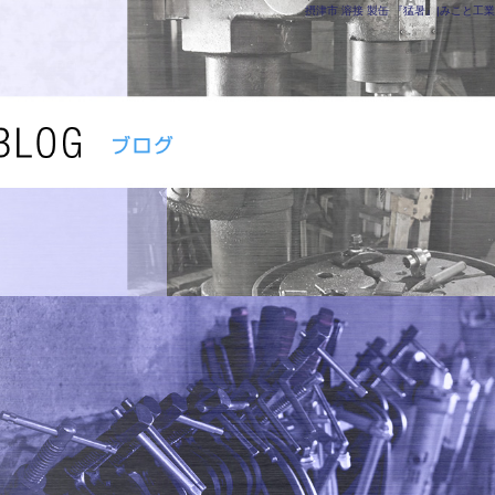
摂津市 溶接 製缶 『猛暑』|みこと工業