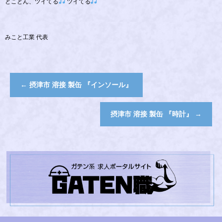
とことん、ツイてる
ツイてる
みこと工業 代表
←
摂津市 溶接 製缶 『インソール』
摂津市 溶接 製缶 『時計』
→