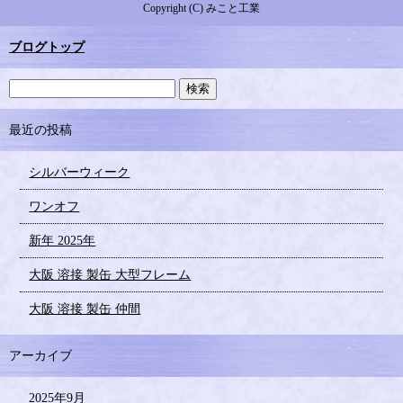
Copyright (C) みこと工業
ブログトップ
最近の投稿
シルバーウィーク
ワンオフ
新年 2025年
大阪 溶接 製缶 大型フレーム
大阪 溶接 製缶 仲間
アーカイブ
2025年9月